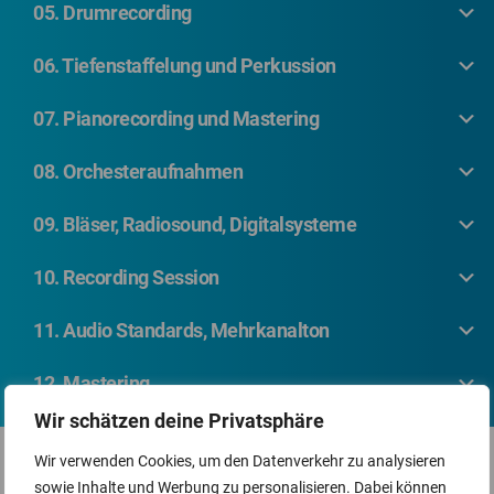
05. Drumrecording
06. Tiefenstaffelung und Perkussion
07. Pianorecording und Mastering
08. Orchesteraufnahmen
09. Bläser, Radiosound, Digitalsysteme
10. Recording Session
11. Audio Standards, Mehrkanalton
12. Mastering
Wir schätzen deine Privatsphäre
Wir verwenden Cookies, um den Datenverkehr zu analysieren
sowie Inhalte und Werbung zu personalisieren. Dabei können