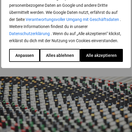
Darum bist du bei Audiocation
personenbezogene Daten an Google und andere Dritte
richtig gelandet:
übermittelt werden. Wie Google Daten nutzt, erfährst du auf
der Seite
Verantwortungsvoller Umgang mit Geschäftsdaten
.
Weitere Informationen findest du in unserer
Datenschutzerklärung
. Wenn du auf „Alle akzeptieren“ klickst,
02 /
Since 2010
erklärst du dich mit der Nutzung von Cookies einverstanden.
Bereits seit 2009 entwickeln wir mit Leidenschaft
Anpassen
Alles ablehnen
Alle akzeptieren
unsere Online-Weiterbildungen.