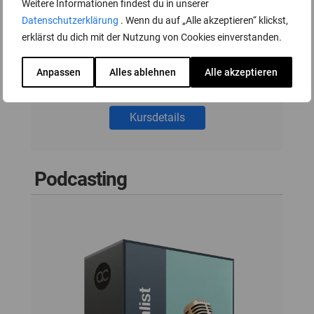
Weitere Informationen findest du in unserer
Individuelles Coaching in den Bereichen
Datenschutzerklärung
. Wenn du auf „Alle akzeptieren“ klickst,
Songwriting, Arranging und Producing
erklärst du dich mit der Nutzung von Cookies einverstanden.
durch den Komponisten Ulf Weidmann
Anpassen
Alles ablehnen
Alle akzeptieren
(über 2 Millionen verkaufte Tonträger).
Kursdetails
Podcasting