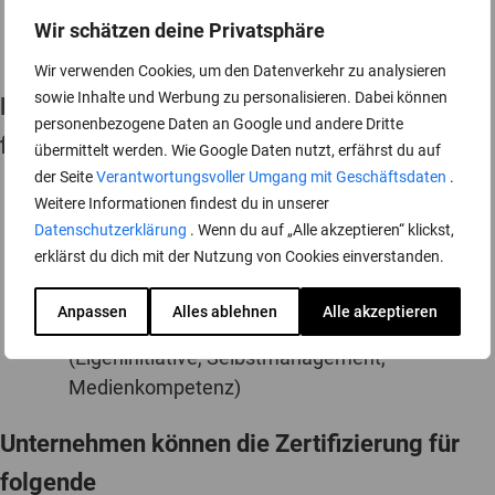
Wir schätzen deine Privatsphäre
Wir verwenden Cookies, um den Datenverkehr zu analysieren
sowie Inhalte und Werbung zu personalisieren. Dabei können
Die Audiocation-Zertifizierung bietet
personenbezogene Daten an Google und andere Dritte
folgende Vorteile:
übermittelt werden. Wie Google Daten nutzt, erfährst du auf
der Seite
Verantwortungsvoller Umgang mit Geschäftsdaten
.
Wettbewerbsvorteile durch professionelle
Weitere Informationen findest du in unserer
Produktionsqualität
Datenschutzerklärung
. Wenn du auf „Alle akzeptieren“ klickst,
erklärst du dich mit der Nutzung von Cookies einverstanden.
Größere Beachtung deinen Qualifikationen
Gewinnung neuer Auftraggeber
Anpassen
Alles ablehnen
Alle akzeptieren
Gesteigerte Anerkennung durch Arbeitgeber
(Eigeninitiative, Selbstmanagement,
Medienkompetenz)
Unternehmen können die Zertifizierung für
folgende