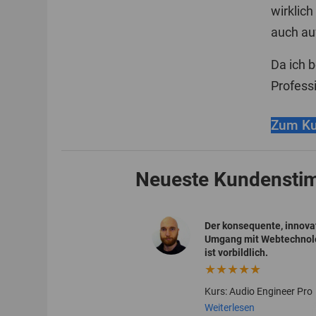
wirklic
auch au
Da ich b
Professi
Zum Ku
Neueste Kundenst
kann die Erfolge des
Der konsequente, innova
iums in meiner Arbeit
Umgang mit Webtechnol
n.
ist vorbildlich.
★★★★
★★★★★
: Audio Engineer Pro
Kurs: Audio Engineer Pro
erlesen
Weiterlesen