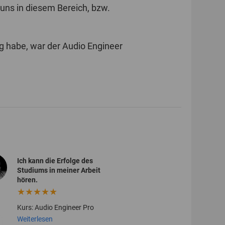
 uns in diesem Bereich, bzw.
ung habe, war der Audio Engineer
Ich kann die Erfolge des
Der konsequent
Studiums in meiner Arbeit
Umgang mit W
hören.
ist vorbildlich.
★★★★★
★★★★★
Kurs: Audio Engineer Pro
Kurs: Audio En
Weiterlesen
Weiterlesen