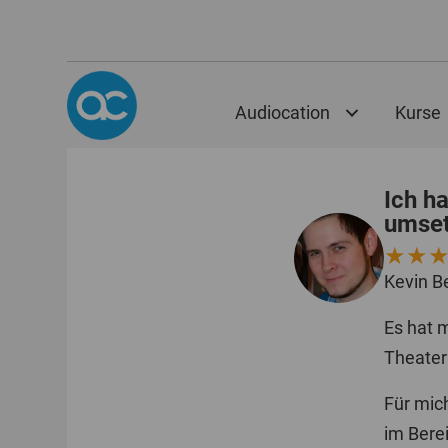
Audiocation
Kurse
Ich h
umset
★★
Kevin B
Es hat 
Theater
Für mich
im Bere