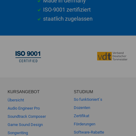
Made in Germany
ISO-9001 zertifiziert
staatlich zugelassen
KURSANGEBOT
STUDIUM
So funktioniert´s
Übersicht
Dozenten
Audio Engineer Pro
Zertifikat
Soundtrack Composer
Förderungen
Game Sound Design
Software-Rabatte
Songwriting